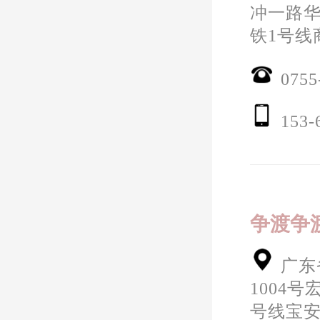
冲一路华
铁1号线
0755
153-
争渡争
广东
1004号
号线宝安