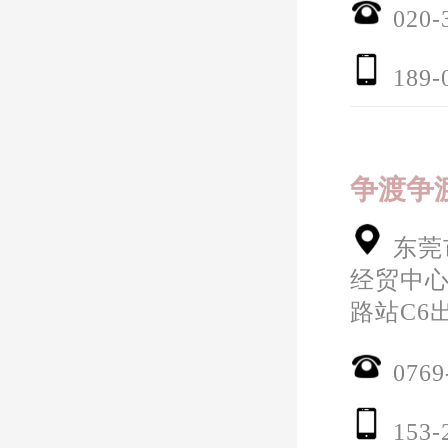
020-
189-
争渡争
东莞
经贸中心
路站C6
0769
153-