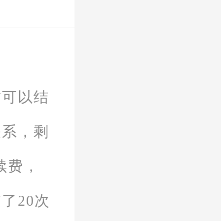
方可以结
关系，剩
续费，
了20次