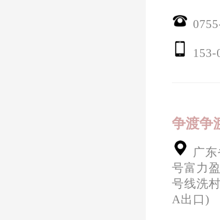
0755
153-
争渡争
广东
号富力盈隆
号线洗村
A出口)