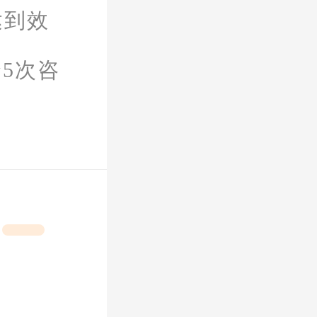
达到效
5次咨